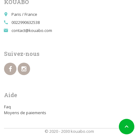
KOUABO
Paris / France
place
0022990632538
call
contact@kouabo.com
email
Suivez-nous
Aide
Faq
Moyens de paiements

© 2020 - 2030 kouabo.com