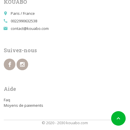
KOUABO
Paris / France
place
0022990632538
call
contact@kouabo.com
email
Suivez-nous
Aide
Faq
Moyens de paiements

© 2020 - 2030 kouabo.com