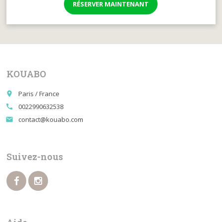
RÉSERVER MAINTENANT
KOUABO
Paris / France
place
0022990632538
call
contact@kouabo.com
email
Suivez-nous