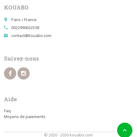
KOUABO
Paris / France
place
0022990632538
call
contact@kouabo.com
email
Suivez-nous
Aide
Faq
Moyens de paiements

© 2020 - 2030 kouabo.com